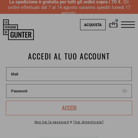
La spedizione è gratuita per tutti gli ordini sopra i 70 €.
Gli
ordini effettuati dal 7 al 14 agosto saranno spediti lunedì 17
agosto.
ACQUISTA
ACCEDI AL TUO ACCOUNT
ACCEDI
o
Non hai la password
l'hai dimenticata?