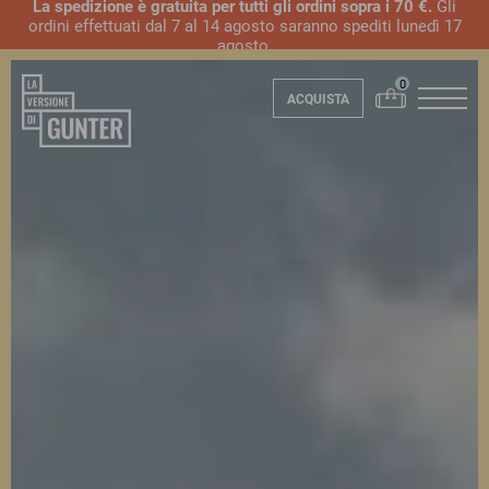
La spedizione è gratuita per tutti gli ordini sopra i 70 €.
Gli
ordini effettuati dal 7 al 14 agosto saranno spediti lunedì 17
agosto.
ACQUISTA