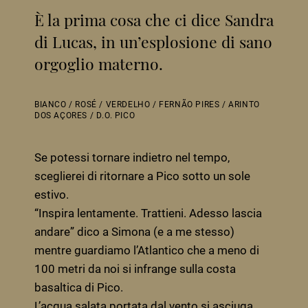
È la prima cosa che ci dice Sandra
di Lucas, in un’esplosione di sano
orgoglio materno.
BIANCO
/
ROSÉ
/
VERDELHO
/
FERNÃO PIRES
/
ARINTO
DOS AÇORES
/
D.O. PICO
Se potessi tornare indietro nel tempo,
sceglierei di ritornare a Pico sotto un sole
estivo.
“Inspira lentamente. Trattieni. Adesso lascia
andare” dico a Simona (e a me stesso)
mentre guardiamo l’Atlantico che a meno di
100 metri da noi si infrange sulla costa
basaltica di Pico.
L’acqua salata portata dal vento si asciuga