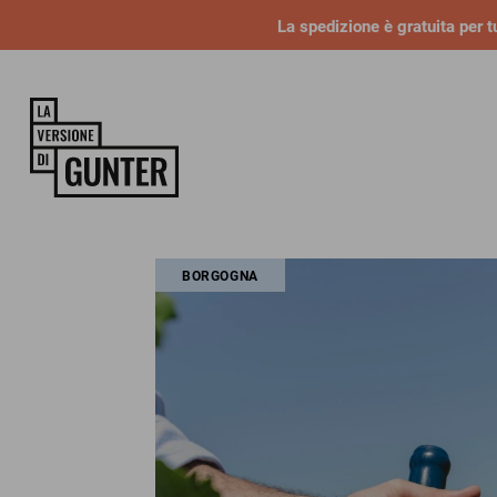
La spedizione è gratuita per tu
BORGOGNA