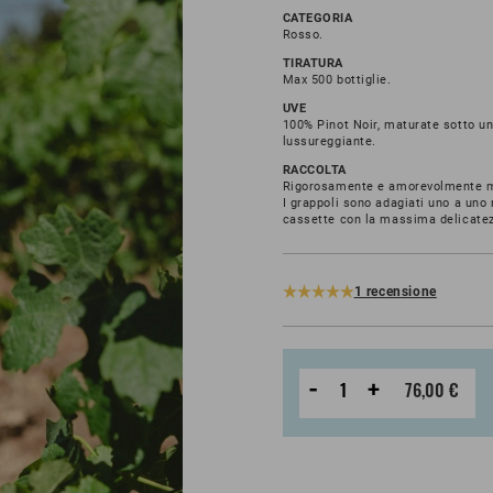
CATEGORIA
Rosso.
TIRATURA
Max 500 bottiglie.
UVE
100% Pinot Noir, maturate sotto un
lussureggiante.
RACCOLTA
Rigorosamente e amorevolmente 
I grappoli sono adagiati uno a uno 
cassette con la massima delicate
1 recensione
-
+
76,00 €