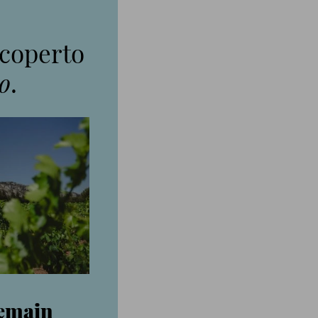
coperto
o
.
emain