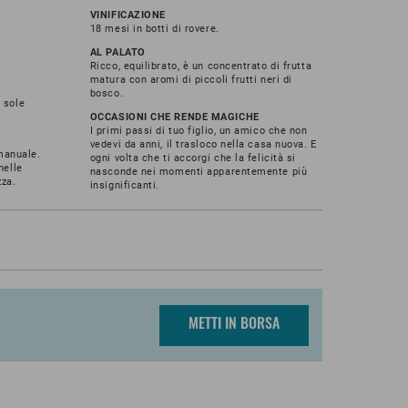
VINIFICAZIONE
18 mesi in botti di rovere.
AL PALATO
Ricco, equilibrato, è un concentrato di frutta
matura con aromi di piccoli frutti neri di
bosco.
 sole
OCCASIONI CHE RENDE MAGICHE
I primi passi di tuo figlio, un amico che non
vedevi da anni, il trasloco nella casa nuova. E
manuale.
ogni volta che ti accorgi che la felicità si
nelle
nasconde nei momenti apparentemente più
zza.
insignificanti.
METTI IN BORSA