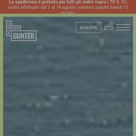
La spedizione è gratuita per tutti gli ordini sopra i 70 €.
Gli
ordini effettuati dal 7 al 14 agosto saranno spediti lunedì 17
agosto.
ACQUISTA